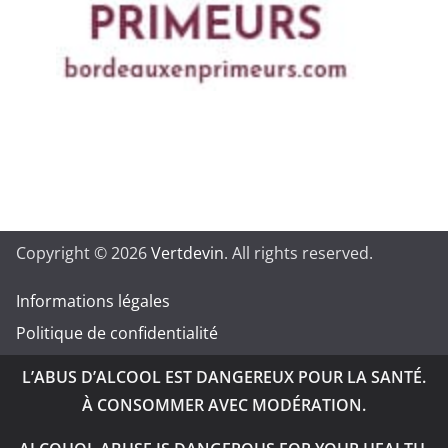
Copyright © 2026
Vertdevin
. All rights reserved.
Informations légales
Politique de confidentialité
L’ABUS D’ALCOOL EST DANGEREUX POUR LA SANTÉ.
À CONSOMMER AVEC MODÉRATION.