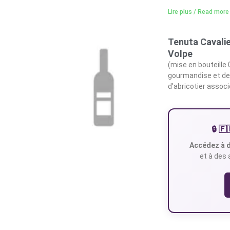
Lire plus / Read more
Tenuta Cavalie
Volpe
(mise en bouteille
gourmandise et de l
d’abricotier associ
🔒 
Accédez à d
et à des 