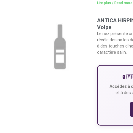
Lire plus / Read more
ANTICA HIRPINI
Volpe
Le nez présente un
révèle des notes d
à des touches d’her
caractère salin.
🔒 
Accédez à d
et à des 