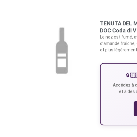
TENUTA DEL MER
DOC Coda di V
Le nez est fumé, av
d’amande fraîche, 
et plus légèrement 
🔒 
Accédez à d
et à des 