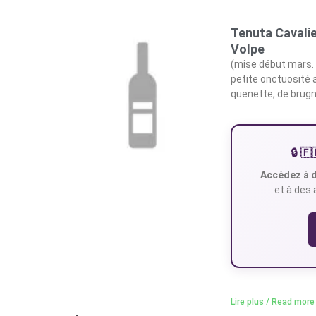
Tenuta Cavalie
Volpe
(mise début mars. 
petite onctuosité 
quenette, de brugn
🔒 
Accédez à d
et à des 
Lire plus / Read more