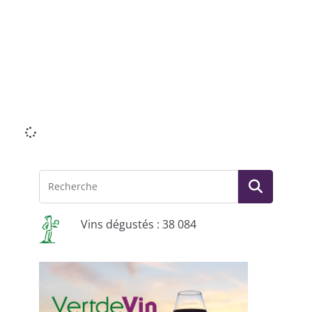
Li
Vins dégustés : 38 084