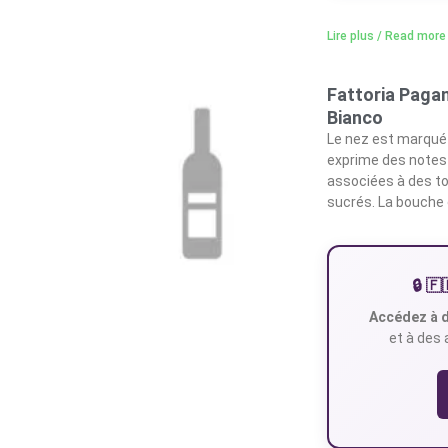
Lire plus / Read more
Fattoria Paga
Bianco
Le nez est marqué p
exprime des notes 
associées à des to
sucrés. La bouche
🔒 
Accédez à d
et à des 