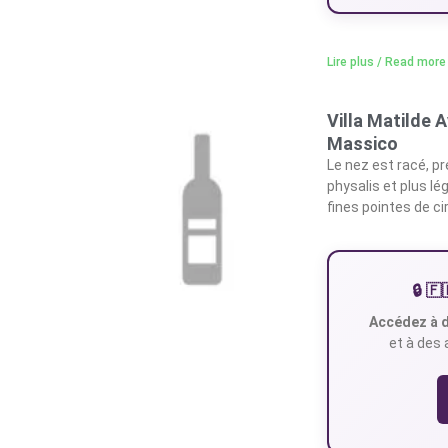
Lire plus / Read more
Villa Matilde 
Massico
Le nez est racé, pr
physalis et plus l
fines pointes de cir
🔒 
Accédez à d
et à des 