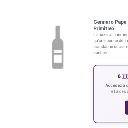
Gennaro Papa 
Primitivo
Le nez est finement
qu’une bonne défin
mandarine sucrant
bonbon
🔒 
Accédez à d
et à des 