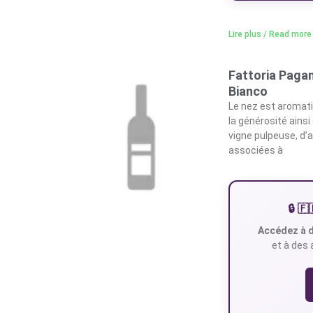
Lire plus / Read more
Fattoria Paga
Bianco
Le nez est aromatiq
la générosité ains
vigne pulpeuse, d
associées à
🔒 
Accédez à d
et à des 