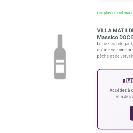
Lire plus / Read more
VILLA MATILDE
Massico DOC 
Le nez est élégant,
qu’une certaine pro
pêche et de vervei
🔒 
Accédez à d
et à des 