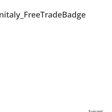
nitaly_FreeTradeBadge
Suivant →