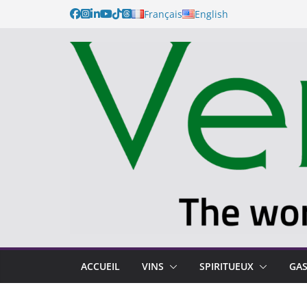
Passer
Français
English
au
contenu
ACCUEIL
VINS
SPIRITUEUX
GA