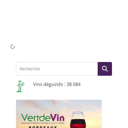
M
le
fo
me
Li
mo
Vins dégustés : 38 084