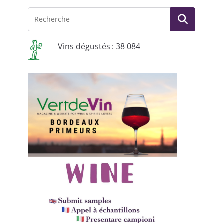
Vins dégustés : 38 084