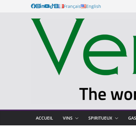
Passer
Français
English
au
contenu
ACCUEIL
VINS
SPIRITUEUX
GA