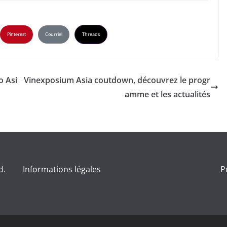
Pinterest
Courriel
Threads
o Asi
Vinexposium Asia coutdown, découvrez le progr
amme et les actualités
d.
Informations légales
P