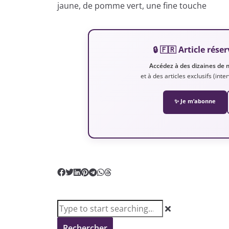
jaune, de pomme vert, une fine touche
🔒 🇫🇷 Article ré
Accédez à des dizaines de 
et à des articles exclusifs (int
✨ Je m’abonne
Rechercher