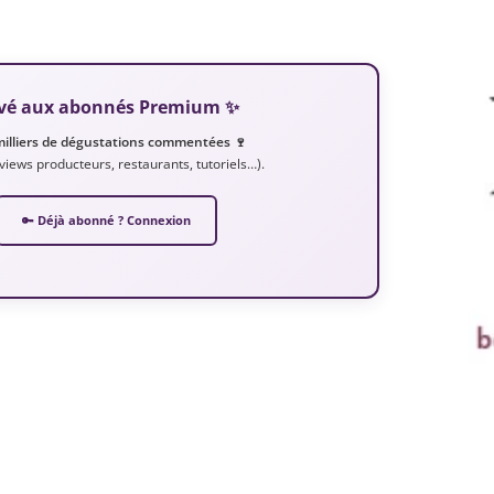
servé aux abonnés Premium ✨
milliers de dégustations commentées 🍷
erviews producteurs, restaurants, tutoriels…).
🔑 Déjà abonné ? Connexion