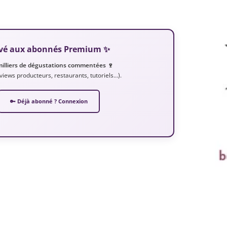
servé aux abonnés Premium ✨
milliers de dégustations commentées 🍷
erviews producteurs, restaurants, tutoriels…).
🔑 Déjà abonné ? Connexion