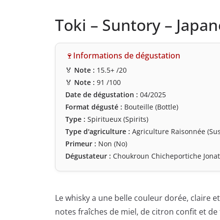
Toki – Suntory – Japa
🍷Informations de dégustation
🏅
Note :
15.5+
/20
🏅
Note :
91
/100
Date de dégustation :
04/2025
Format dégusté :
Bouteille (Bottle)
Type :
Spiritueux (Spirits)
Type d'agriculture :
Agriculture Raisonnée (Sus
Primeur :
Non (No)
Dégustateur :
Choukroun Chicheportiche Jona
Le whisky a une belle couleur dorée, claire e
notes fraîches de miel, de citron confit et d