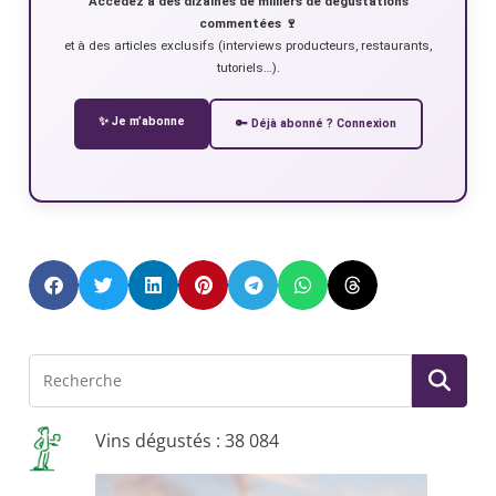
Accédez à des dizaines de milliers de dégustations
commentées 🍷
et à des articles exclusifs (interviews producteurs, restaurants,
tutoriels…).
✨ Je m’abonne
🔑 Déjà abonné ? Connexion
Vins dégustés : 38 084