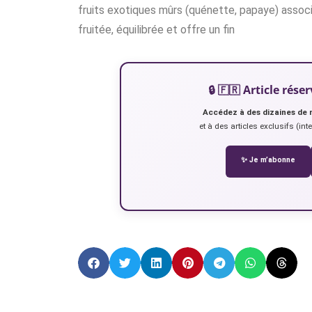
fruits exotiques mûrs (quénette, papaye) associ
fruitée, équilibrée et offre un fin
🔒 🇫🇷 Article ré
Accédez à des dizaines de 
et à des articles exclusifs (int
✨ Je m’abonne