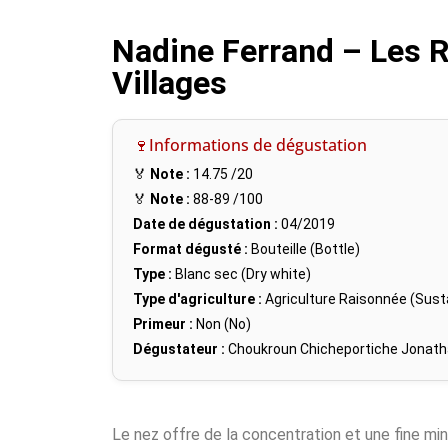
Nadine Ferrand – Les 
Villages
🍷Informations de dégustation
🏅
Note :
14.75
/20
🏅
Note :
88-89
/100
Date de dégustation :
04/2019
Format dégusté :
Bouteille (Bottle)
Type :
Blanc sec (Dry white)
Type d'agriculture :
Agriculture Raisonnée (Susta
Primeur :
Non (No)
Dégustateur :
Choukroun Chicheportiche Jonat
Le nez offre de la concentration et une fine mi