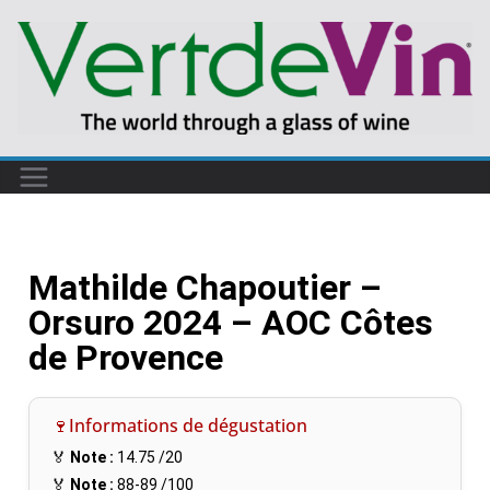
Mathilde Chapoutier –
Orsuro 2024 – AOC Côtes
de Provence
🍷Informations de dégustation
🏅
Note :
14.75
/20
🏅
Note :
88-89
/100