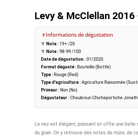
Levy & McClellan 2016 
🍷Informations de dégustation
🏅
Note :
19+
/20
🏅
Note :
98-99
/100
Date de dégustation :
01/2020
Format dégusté :
Bouteille (Bottle)
Type :
Rouge (Red)
Type d'agriculture :
Agriculture Raisonnée (Susta
Primeur :
Non (No)
Dégustateur :
Choukroun Chicheportiche Jonat
Le nez est élégant, puissant et offre une belle s
du grain. On y retrouve des notes de mûre, de c