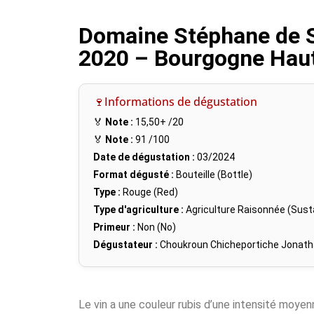
Domaine Stéphane de S
2020 – Bourgogne Hau
🍷Informations de dégustation
🏅
Note :
15,50+
/20
🏅
Note :
91
/100
Date de dégustation :
03/2024
Format dégusté :
Bouteille (Bottle)
Type :
Rouge (Red)
Type d'agriculture :
Agriculture Raisonnée (Susta
Primeur :
Non (No)
Dégustateur :
Choukroun Chicheportiche Jonat
Le vin a une couleur rubis d’une intensité moye