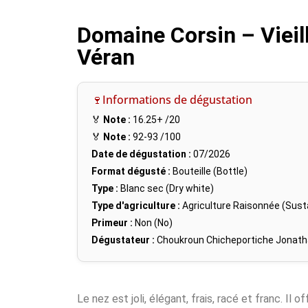
Domaine Corsin – Vieil
Véran
🍷Informations de dégustation
🏅
Note :
16.25+
/20
🏅
Note :
92-93
/100
Date de dégustation :
07/2026
Format dégusté :
Bouteille (Bottle)
Type :
Blanc sec (Dry white)
Type d'agriculture :
Agriculture Raisonnée (Susta
Primeur :
Non (No)
Dégustateur :
Choukroun Chicheportiche Jonat
Le nez est joli, élégant, frais, racé et franc. Il