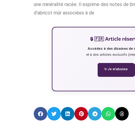
une minéralité racée. Il exprime des notes de b
d’abricot mûr associées à de
🔒 🇫🇷 Article ré
Accédez à des dizaines de 
et à des articles exclusifs (int
✨ Je m’abonne