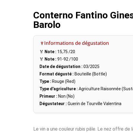
Conterno Fantino Gines
Barolo
🍷Informations de dégustation
🏅
Note :
15,75
/20
🏅
Note :
91-92
/100
Date de dégustation :
03/2025
Format dégusté :
Bouteille (Bottle)
Type :
Rouge (Red)
Type d'agriculture :
Agriculture Raisonnée (Susta
Primeur :
Non (No)
Dégustateur :
Guerin de Tourville Valentina
Le vin a une couleur rubis pâle. Le nez offre de 