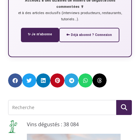
Accédez à des dizaines de milliers de dégustations
commentées 🍷
et à des articles exclusifs (interviews producteurs, restaurants,
tutoriels…).
✨ Je m’abonne
🔑 Déjà abonné ? Connexion
Vins dégustés : 38 084