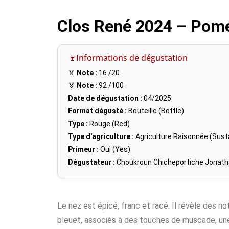
Clos René 2024 – Pome
🍷Informations de dégustation
🏅
Note :
16
/20
🏅
Note :
92
/100
Date de dégustation :
04/2025
Format dégusté :
Bouteille (Bottle)
Type :
Rouge (Red)
Type d'agriculture :
Agriculture Raisonnée (Susta
Primeur :
Oui (Yes)
Dégustateur :
Choukroun Chicheportiche Jonat
Le nez est épicé, franc et racé. Il révèle des n
bleuet, associés à des touches de muscade, une 