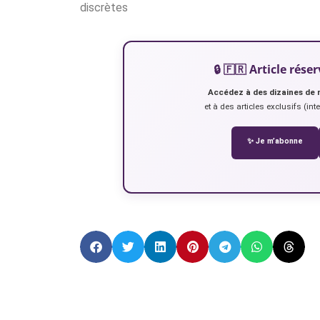
discrètes
🔒 🇫🇷 Article ré
Accédez à des dizaines de 
et à des articles exclusifs (int
✨ Je m’abonne