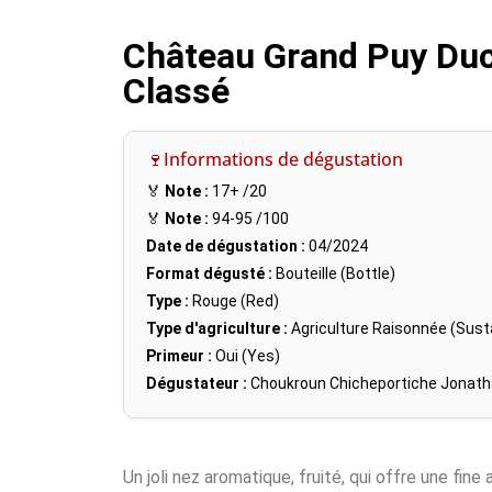
Château Grand Puy Duc
Classé
🍷Informations de dégustation
🏅
Note :
17+
/20
🏅
Note :
94-95
/100
Date de dégustation :
04/2024
Format dégusté :
Bouteille (Bottle)
Type :
Rouge (Red)
Type d'agriculture :
Agriculture Raisonnée (Susta
Primeur :
Oui (Yes)
Dégustateur :
Choukroun Chicheportiche Jonat
Un joli nez aromatique, fruité, qui offre une fin