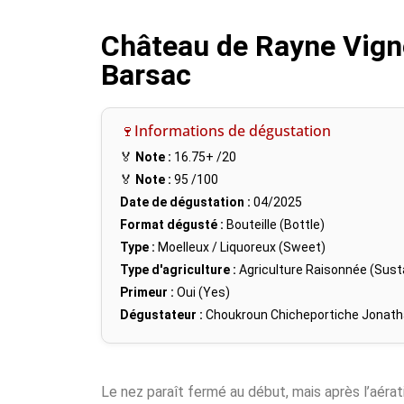
Château de Rayne Vign
Barsac
🍷Informations de dégustation
🏅
Note :
16.75+
/20
🏅
Note :
95
/100
Date de dégustation :
04/2025
Format dégusté :
Bouteille (Bottle)
Type :
Moelleux / Liquoreux (Sweet)
Type d'agriculture :
Agriculture Raisonnée (Susta
Primeur :
Oui (Yes)
Dégustateur :
Choukroun Chicheportiche Jonat
Le nez paraît fermé au début, mais après l’aéra