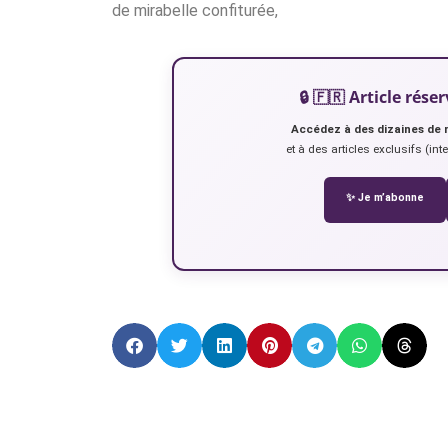
de mirabelle confiturée,
🔒 🇫🇷 Article ré
Accédez à des dizaines de 
et à des articles exclusifs (int
✨ Je m’abonne