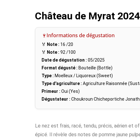
Château de Myrat 2024
🍷Informations de dégustation
🏅
Note :
16
/20
🏅
Note :
92
/100
Date de dégustation :
05/2025
Format dégusté :
Bouteille (Bottle)
Type :
Moelleux / Liquoreux (Sweet)
Type d'agriculture :
Agriculture Raisonnée (Susta
Primeur :
Oui (Yes)
Dégustateur :
Choukroun Chicheportiche Jonat
Le nez est frais, racé, tendu, précis, aérien et of
épicé. Il révèle des notes de pomme jaune pulpe