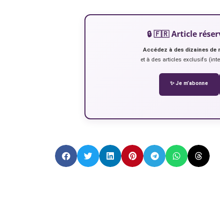
🔒 🇫🇷 Article ré
Accédez à des dizaines de 
et à des articles exclusifs (int
✨ Je m’abonne