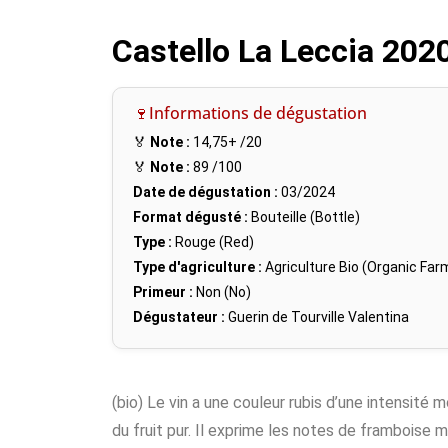
Castello La Leccia 202
🍷Informations de dégustation
🏅
Note :
14,75+
/20
🏅
Note :
89
/100
Date de dégustation :
03/2024
Format dégusté :
Bouteille (Bottle)
Type :
Rouge (Red)
Type d'agriculture :
Agriculture Bio (Organic Far
Primeur :
Non (No)
Dégustateur :
Guerin de Tourville Valentina
(bio) Le vin a une couleur rubis d’une intensité 
du fruit pur. Il exprime les notes de framboise m