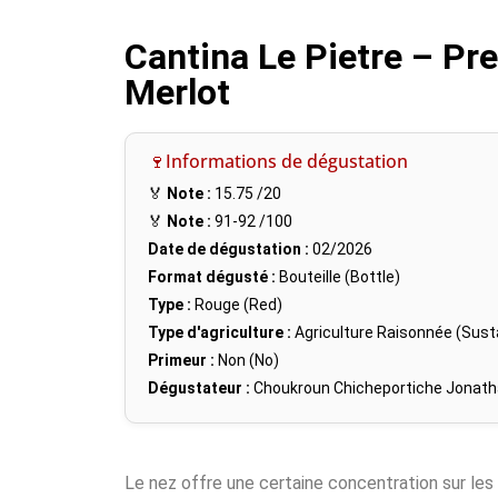
Cantina Le Pietre – Pr
Merlot
🍷Informations de dégustation
🏅
Note :
15.75
/20
🏅
Note :
91-92
/100
Date de dégustation :
02/2026
Format dégusté :
Bouteille (Bottle)
Type :
Rouge (Red)
Type d'agriculture :
Agriculture Raisonnée (Susta
Primeur :
Non (No)
Dégustateur :
Choukroun Chicheportiche Jonat
Le nez offre une certaine concentration sur les 