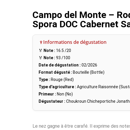
Campo del Monte – Rod
Spora DOC Cabernet Sa
🍷Informations de dégustation
🏅
Note :
16.5
/20
🏅
Note :
93
/100
Date de dégustation :
02/2026
Format dégusté :
Bouteille (Bottle)
Type :
Rouge (Red)
Type d'agriculture :
Agriculture Raisonnée (Susta
Primeur :
Non (No)
Dégustateur :
Choukroun Chicheportiche Jonat
Le nez gagne à être carafé. Il exprime des note