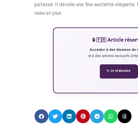
justesse. Il dévoile une fine austérité élégante.
noire et plus
🔒 🇫🇷 Article ré
Accédez à des dizaines de 
et à des articles exclusifs (int
✨ Je m’abonne