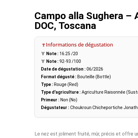
Campo alla Sughera – 
DOC, Toscana
🍷Informations de dégustation
🏅
Note :
16.25
/20
🏅
Note :
92-93
/100
Date de dégustation :
06/2026
Format dégusté :
Bouteille (Bottle)
Type :
Rouge (Red)
Type d'agriculture :
Agriculture Raisonnée (Susta
Primeur :
Non (No)
Dégustateur :
Choukroun Chicheportiche Jonat
Le nez est joliment fruité, mûr, précis et offre u