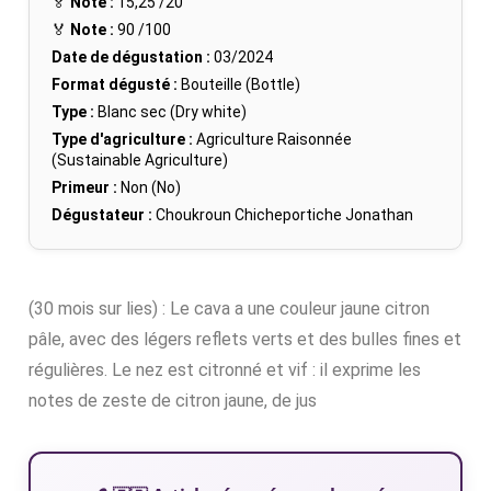
🏅
Note :
15,25
/20
🏅
Note :
90
/100
Date de dégustation :
03/2024
Format dégusté :
Bouteille (Bottle)
Type :
Blanc sec (Dry white)
Type d'agriculture :
Agriculture Raisonnée
(Sustainable Agriculture)
Primeur :
Non (No)
Dégustateur :
Choukroun Chicheportiche Jonathan
(30 mois sur lies) : Le cava a une couleur jaune citron
pâle, avec des légers reflets verts et des bulles fines et
régulières. Le nez est citronné et vif : il exprime les
notes de zeste de citron jaune, de jus