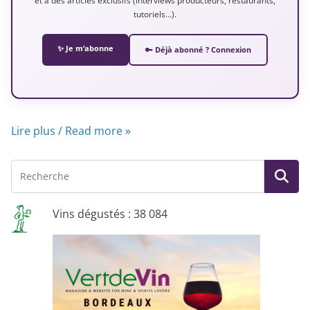
et à des articles exclusifs (interviews producteurs, restaurants,
tutoriels…).
✨ Je m’abonne
🔑 Déjà abonné ? Connexion
Lire plus / Read more »
Vins dégustés : 38 084