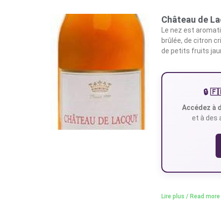
Château de La
Le nez est aromati
brûlée, de citron c
de petits fruits ja
🔒 
Accédez à d
et à des 
Lire plus / Read more