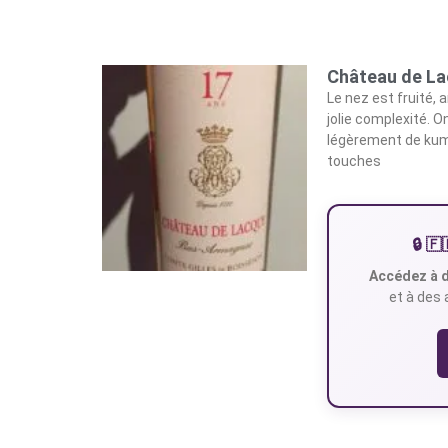
Château de La
Le nez est fruité, 
jolie complexité. 
légèrement de kumq
touches
🔒 
Accédez à d
et à des 