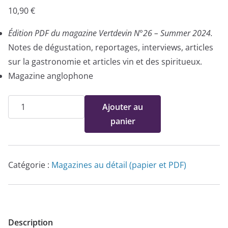
10,90
€
Édition PDF du magazine Vertdevin N°26 – Summer 2024.
Notes de dégustation, reportages, interviews, articles
sur la gastronomie et articles vin et des spiritueux.
Magazine anglophone
quantité
Ajouter au
de
panier
Vertdevin
N°26
-
Catégorie :
Magazines au détail (papier et PDF)
PDF
Description