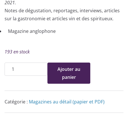
2021.
Notes de dégustation, reportages, interviews, articles
sur la gastronomie et articles vin et des spiritueux.
Magazine anglophone
193 en stock
quantité
Ajouter au
de
panier
Edition
papier
-
Catégorie :
Magazines au détail (papier et PDF)
Vertdevin
N°18