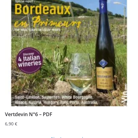
Vertdevin N°6 – PDF
6,90
€