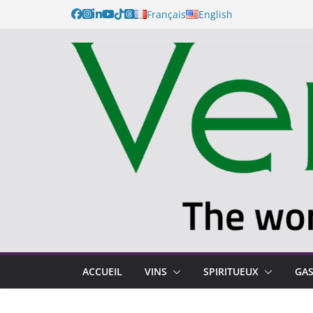
Passer
Français
English
au
contenu
ACCUEIL
VINS
SPIRITUEUX
GA