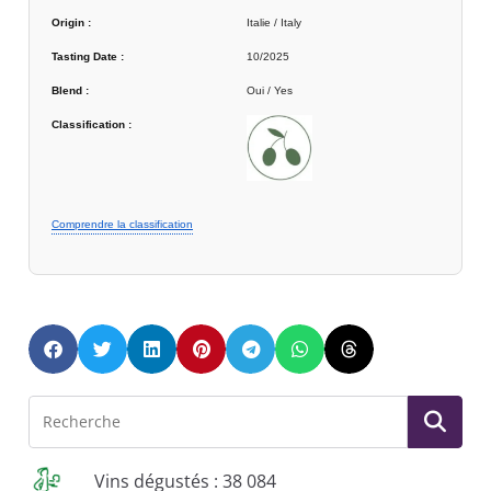
Origin :
Italie / Italy
Tasting Date :
10/2025
Blend :
Oui / Yes
Classification :
Comprendre la classification
Vins dégustés : 38 084