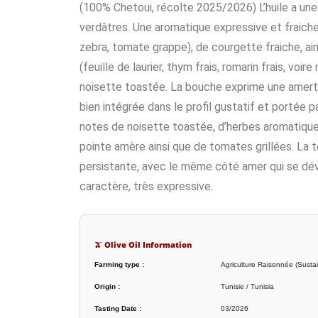
(100% Chetoui, récolte 2025/2026) L’huile a une
verdâtres. Une aromatique expressive et fraiche
zebra, tomate grappe), de courgette fraiche, ain
(feuille de laurier, thym frais, romarin frais, vo
noisette toastée. La bouche exprime une ame
bien intégrée dans le profil gustatif et portée p
notes de noisette toastée, d’herbes aromatique
pointe amère ainsi que de tomates grillées. La 
persistante, avec le même côté amer qui se dév
caractère, très expressive.
🫒 Olive Oil Information
Farming type :
Agriculture Raisonnée (Sustai
Origin :
Tunisie / Tunisia
Tasting Date :
03/2026