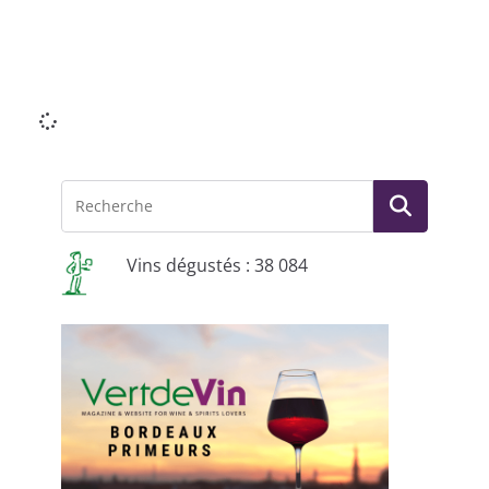
Li
Vins dégustés : 38 084