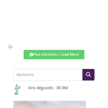
Li
Plus d'articles / Load More
Vins dégustés : 38 084