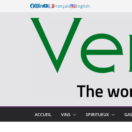
Français
English
ACCUEIL
VINS
SPIRITUEUX
GA