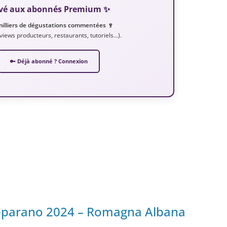
servé aux abonnés Premium ✨
milliers de dégustations commentées 🍷
erviews producteurs, restaurants, tutoriels…).
🔑 Déjà abonné ? Connexion
 Ceparano 2024 – Romagna Albana