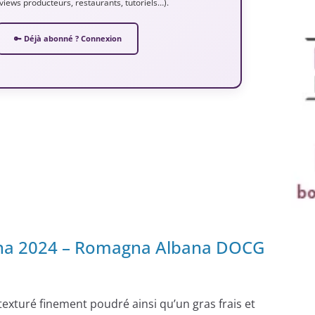
erviews producteurs, restaurants, tutoriels…).
🔑 Déjà abonné ? Connexion
bana 2024 – Romagna Albana DOCG
 texturé finement poudré ainsi qu’un gras frais et