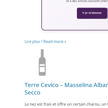
et à des articles exclusifs (int
✨ Je m’abonne
Lire plus / Read more »
Terre Cevico – Masselina Al
Secco
Le nez est frais et offre un certain charnu, un