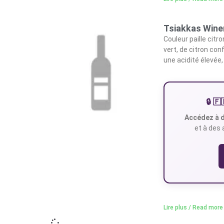
Tsiakkas Winery
Couleur paille citr
vert, de citron co
une acidité élevée,
🔒 
Accédez à d
et à des 
Lire plus / Read more