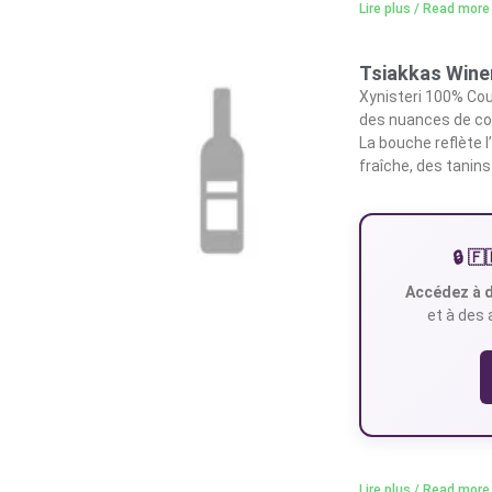
Lire plus / Read more
Tsiakkas Winer
Xynisteri 100% Cou
des nuances de co
La bouche reflète 
fraîche, des tanin
🔒 
Accédez à d
et à des 
Lire plus / Read more