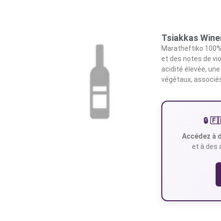
Tsiakkas Winer
Maratheftiko 100% 
et des notes de vi
acidité élevée, un
végétaux, associé
🔒 
Accédez à d
et à des 