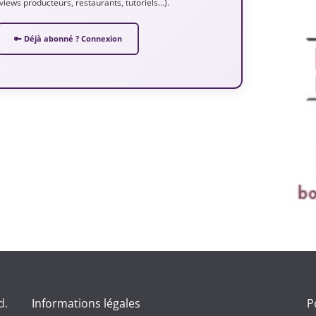
erviews producteurs, restaurants, tutoriels…).
🔑 Déjà abonné ? Connexion
d.
Informations légales
P