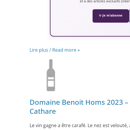
et à des articles exclusifs (int
✨ Je m’abonne
Lire plus / Read more »
Domaine Benoit Homs 2023 – 
Cathare
Le vin gagne a être carafé. Le nez est velouté, 