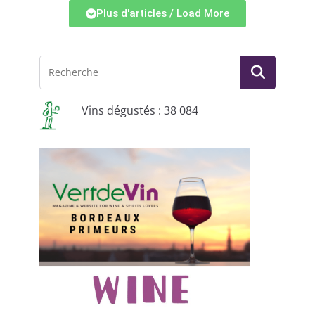
Plus d'articles / Load More
Vins dégustés : 38 084