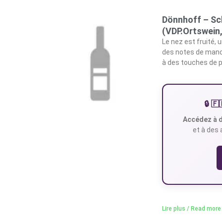
Dönnhoff – Sc
(VDP.Ortswein
Le nez est fruité, 
des notes de mand
à des touches de pe
🔒 
Accédez à d
et à des 
Lire plus / Read more