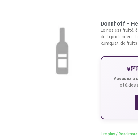
Dönnhoff – He
Le nez est fruité, 
de la profondeur. I
kumquat, de fruits 
🔒 
Accédez à d
et à des 
Lire plus / Read more