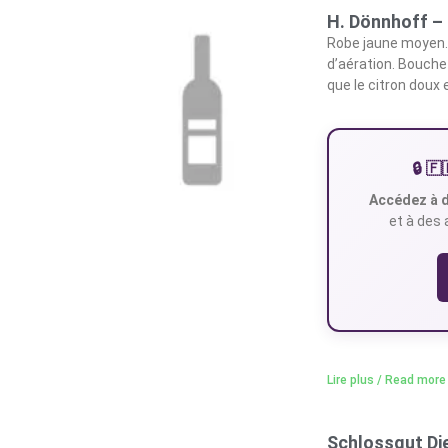
H. Dönnhoff –
Robe jaune moyen. 
d’aération. Bouche
que le citron doux 
🔒 
Accédez à d
et à des 
Lire plus / Read more
Schlossgut Die