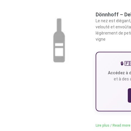
Dönnhoff – De
Le nez est élégant,
velouté et envoûta
légèrement de peti
vigne
🔒 
Accédez à d
et à des 
Lire plus / Read more