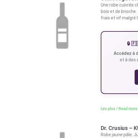
Une robe cuivrée cl
bois et de brioche.
frais et vif malgré
🔒 
Accédez à d
et à des 
Lire plus / Read more
Dr. Crusius –
Robe jaune pâle. J