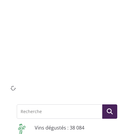
Li
Vins dégustés : 38 084