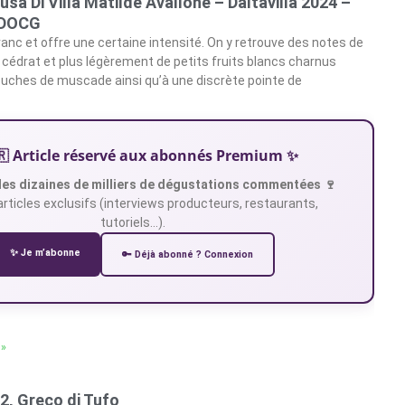
usa Di Villa Matilde Avallone – Daltavilla 2024 –
 DOCG
ranc et offre une certaine intensité. On y retrouve des notes de
cédrat et plus légèrement de petits fruits blancs charnus
uches de muscade ainsi qu’à une discrète pointe de
🇷 Article réservé aux abonnés Premium ✨
es dizaines de milliers de dégustations commentées 🍷
articles exclusifs (interviews producteurs, restaurants,
tutoriels…).
✨ Je m’abonne
🔑 Déjà abonné ? Connexion
 »
22, Greco di Tufo