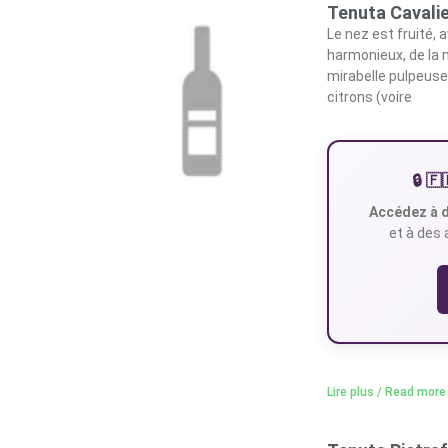
Tenuta Cavali
Le nez est fruité, 
harmonieux, de la m
mirabelle pulpeuse,
citrons (voire
🔒 
Accédez à d
et à des 
Lire plus / Read more