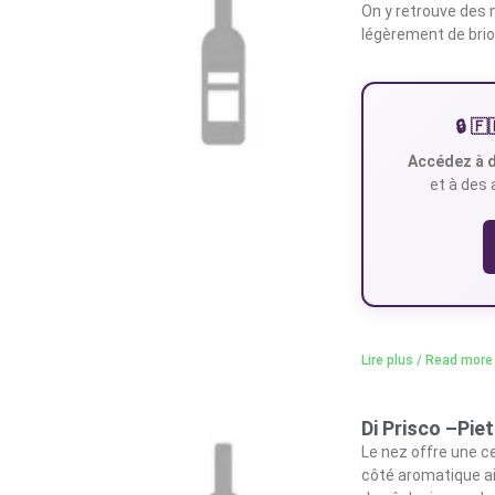
On y retrouve des
légèrement de bri
🔒 
Accédez à d
et à des 
Lire plus / Read more
Di Prisco –Pie
Le nez offre une ce
côté aromatique ai