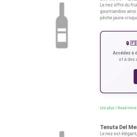
Le nez offre du frui
gourmandise ainsi q
pêche jaune croqu
🔒 
Accédez à d
et à des 
Lire plus / Read more
Tenuta Del Me
Le nez est élégant,