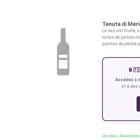
Tenuta di Mer
Le nez est fruité, o
notes de petites b
pointes de pêche j
🔒 
Accédez à d
et à des 
Lire plus / Read more