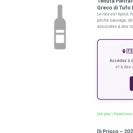
Tenuta Pietraf
Greco di Tufo
Le nez est épicé, f
pêche sauvage, de 
associées à des to
🔒 
Accédez à d
et à des 
Lire plus / Read more
Di Prisco – 20