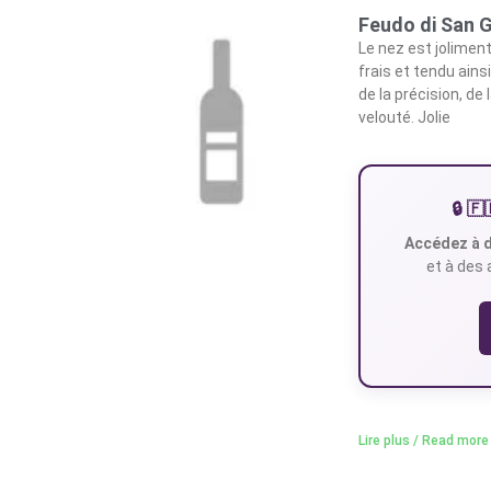
Feudo di San G
Le nez est jolimen
frais et tendu ains
de la précision, de
velouté. Jolie
🔒 
Accédez à d
et à des 
Lire plus / Read more