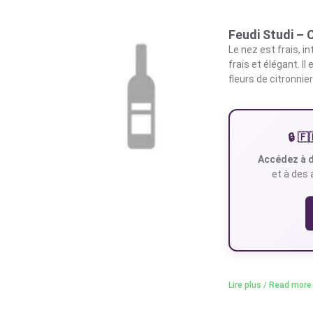
Feudi Studi – 
Le nez est frais, i
frais et élégant. I
fleurs de citronni
🔒 
Accédez à d
et à des 
Lire plus / Read more