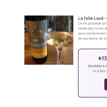
La folie Lucé
Ce vin possède un 
révèle des notes de
secs (notemment l’
de nectarine, de t
🔒 
Accédez à d
et à des 