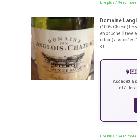
Lire plus / Read more
Domaine Langl
(100% Chenin) Un v
en bouche. Il révè
citron) associées 
et
🔒 
Accédez à d
et à des 
Lire plus / Read more