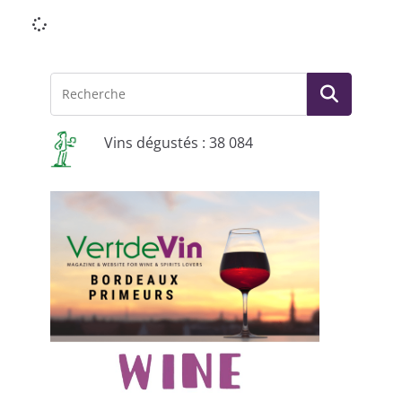
Li
Vins dégustés : 38 084