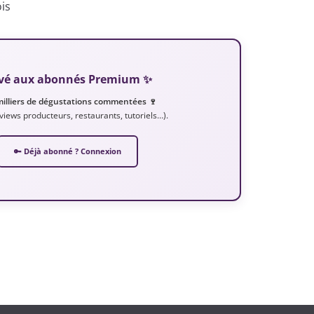
ois
servé aux abonnés Premium ✨
milliers de dégustations commentées 🍷
erviews producteurs, restaurants, tutoriels…).
🔑 Déjà abonné ? Connexion