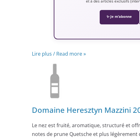
et à des articles exclusifs (int
✨ Je m’abonne
Lire plus / Read more »
Domaine Heresztyn Mazzini 201
Le nez est fruité, aromatique, structuré et of
notes de prune Quetsche et plus légèrement d