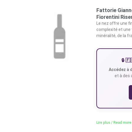
Fattorie Gianno
Fiorentini Rise
Le nez offre une fi
complexité et une t
minéralité, de la fr
🔒 
Accédez à d
et à des 
Lire plus / Read more