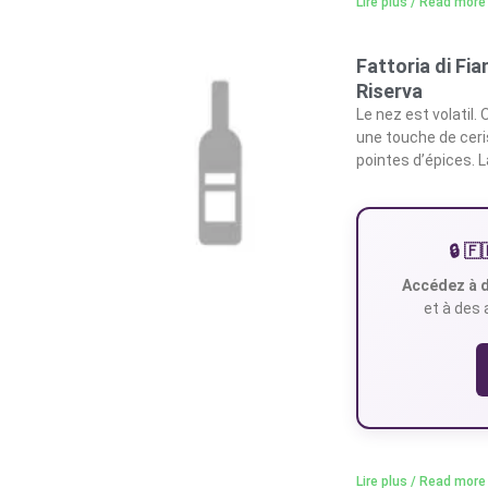
Lire plus / Read more
Fattoria di Fia
Riserva
Le nez est volatil.
une touche de ceris
pointes d’épices. L
🔒 
Accédez à d
et à des 
Lire plus / Read more