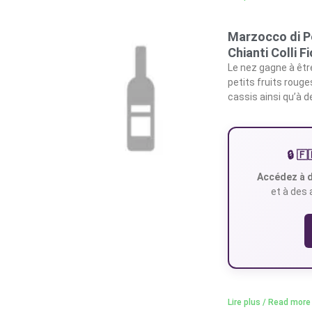
Marzocco di P
Chianti Colli F
Le nez gagne à êtr
petits fruits roug
cassis ainsi qu’à 
🔒 
Accédez à d
et à des 
Lire plus / Read more