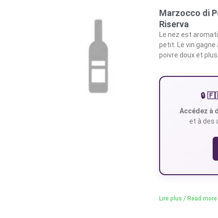
Marzocco di Po
Riserva
Le nez est aromati
petit. Le vin gagne
poivre doux et plus
🔒 
Accédez à d
et à des 
Lire plus / Read more