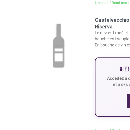
Lire plus / Read more
Castelvecchio 
Riserva
Le nez est racé et of
bouche est souple e
En bouche ce vin 
🔒 
Accédez à d
et à des 