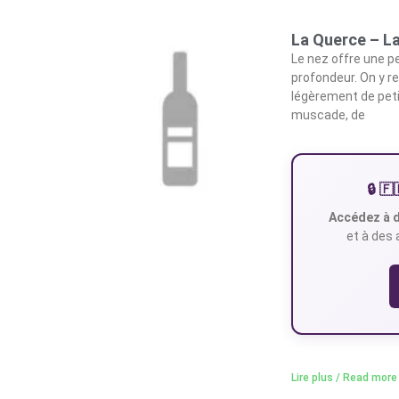
La Querce – La 
Le nez offre une pe
profondeur. On y r
légèrement de pet
muscade, de
🔒 
Accédez à d
et à des 
Lire plus / Read more