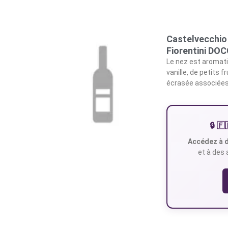
Castelvecchio 
Fiorentini DOC
Le nez est aromatiq
vanille, de petits
écrasée associées 
🔒 
Accédez à d
et à des 