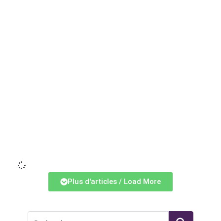
Li
Plus d'articles / Load More