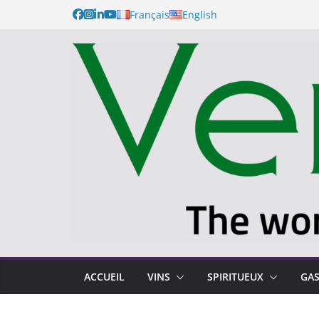
Français
English
ACCUEIL
VINS
SPIRITUEUX
GA